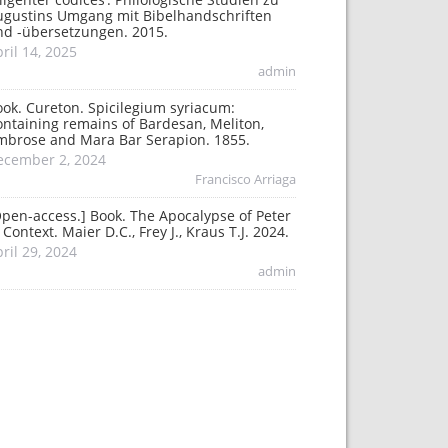
ugustins Umgang mit Bibelhandschriften
nd -übersetzungen. 2015.
ril 14, 2025
admin
ok. Cureton. Spicilegium syriacum:
ntaining remains of Bardesan, Meliton,
mbrose and Mara Bar Serapion. 1855.
ecember 2, 2024
Francisco Arriaga
pen-access.] Book. The Apocalypse of Peter
 Context. Maier D.C., Frey J., Kraus T.J. 2024.
ril 29, 2024
admin