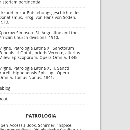
historiam pertinentia.
Urkunden zur Entstehungsgeschichte des
Donatismus. Hrsg. von Hans von Soden.
1913.
Sparrow Simpson. St. Augustine and the
African Church divisions. 1910.
Migne. Patrologia Latina XI. Sanctorum
Zenonis et Optati, prioris Veronæ, alterius
Milevi Episcoporum. Opera Omnia. 1845.
Migne. Patrologia Latina XLIII. Sancti
Aurelii Hipponensis Episcopi. Opera
Omnia. Tomus Nonus. 1841.
eblog.
bout.
PATROLOGIA
pen-Access.] Book. Schirner. ‘Inspice
ligenter codices’. Philologische Studien zu