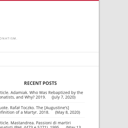
DONATISM.
RECENT POSTS
rticle. Adamiak. Who Was Rebaptized by the
natists, and Why? 2019.
July 7, 2020
ote. Rafał Toczko. The [Augustine’s]
finition of a Martyr. 2018.
May 8, 2020
ticle. Mastandrea. Passioni di martiri
natisti (BHL 4473 e 5271). 1995.
May 13,