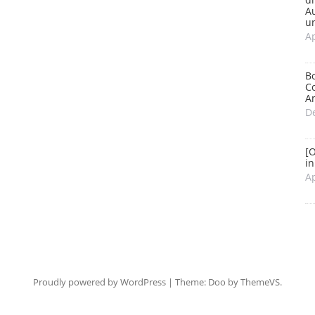
A
u
Ap
Bo
Co
A
D
[O
in
Ap
Proudly powered by WordPress
|
Theme: Doo by
ThemeVS
.