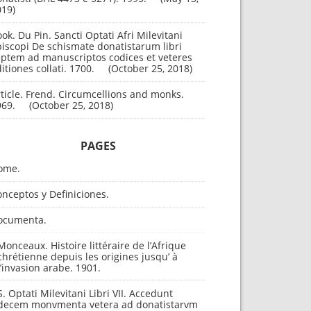
019
ok. Du Pin. Sancti Optati Afri Milevitani
iscopi De schismate donatistarum libri
eptem ad manuscriptos codices et veteres
itiones collati. 1700.
October 25, 2018
ticle. Frend. Circumcellions and monks.
969.
October 25, 2018
PAGES
ome.
nceptos y Definiciones.
ocumenta.
Monceaux. Histoire littéraire de l’Afrique
chrétienne depuis les origines jusqu’ à
l’invasion arabe. 1901.
S. Optati Milevitani Libri VII. Accedunt
decem monvmenta vetera ad donatistarvm