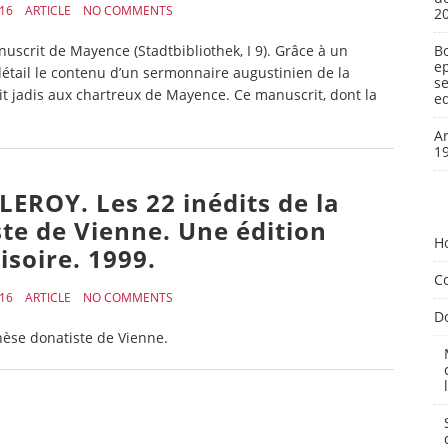
16
ARTICLE
NO COMMENTS
2
scrit de Mayence (Stadtbibliothek, I 9). Grâce à un
Bo
ep
étail le contenu d’un sermonnaire augustinien de la
s
it jadis aux chartreux de Mayence. Ce manuscrit, dont la
ed
Ar
1
. LEROY. Les 22 inédits de la
te de Vienne. Une édition
H
isoire. 1999.
Co
16
ARTICLE
NO COMMENTS
D
chèse donatiste de Vienne.